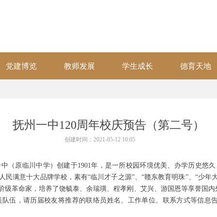
党建博览
教师发展
学生成长
德育天地
抚州一中120周年校庆预告（第二号）
创建时间：
2021-05-12
10:05
中（原临川中学）创建于1901年，是一所校园环境优美、办学历史悠
民满意十大品牌学校，素有“临川才子之源”、“赣东教育明珠”、“少年大
阶级革命家，培养了饶毓泰、余瑞璜、程孝刚、艾兴、游国恩等享誉国内
队伍，请历届校友将推荐的联络员姓名、工作单位、联系方式等信息告