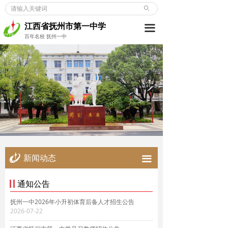
ꄙ
首页
江西省抚州市第一中学
끀
学校概况
百年名校 抚州一中
新闻动态
党建博览
教师发展
学生成长
德育天地
新闻动态
끀
招考信息
通知公告
合作交流
抚州一中2026年小升初体育后备人才招生公告
2026-07-22
校友之窗