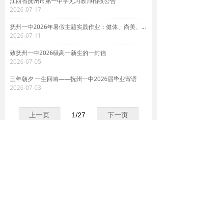
江西省抚州市第一中学见习教师招收公告
2026-07-17
抚州一中2026年暑假主题实践作业：健体、尚美、劳动、阅知
2026-07-11
致抚州一中2026级高一新生的一封信
2026-07-05
三年朝夕 一生回响——抚州一中2026届毕业寄语
2026-07-03
上一页
1
/
27
下一页
电话：0794-7892786
E-mail：admin@fzyz.org
邮编：344000
地址：江西抚州市大公路195号
版权所有 © 抚州市第一中学
赣ICP备10001313号-1