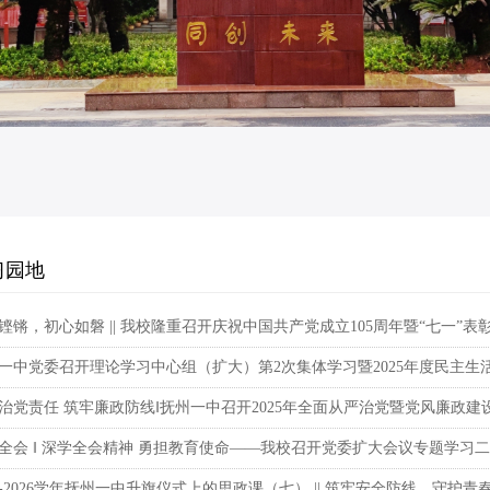
习园地
铿锵，初心如磐 || 我校隆重召开庆祝中国共产党成立105周年暨“七一”表
一中党委召开理论学习中心组（扩大）第2次集体学习暨2025年度民主生
治党责任 筑牢廉政防线‖抚州一中召开2025年全面从严治党暨党风廉政
全会 ‖ 深学全会精神 勇担教育使命——我校召开党委扩大会议专题学习
25-2026学年抚州一中升旗仪式上的思政课（七） || 筑牢安全防线，守护青