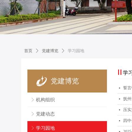
首页
ꄲ
党建博览
ꄲ
学习园地
学
党建博览
誓言
넷
抚州
넷
ꁕ
机构组织
压实
넷
ꁕ
党建动态
四中
넷
ꁕ
学习园地
20
넷