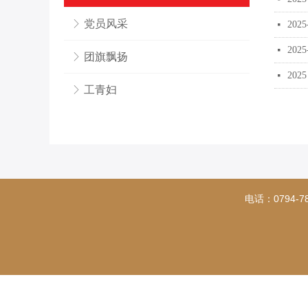
ꁕ
党员风采
20
넷
20
넷
ꁕ
团旗飘扬
20
넷
ꁕ
工青妇
电话：0794-7