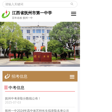
ꄙ
首页
江西省抚州市第一中学
끀
学校概况
百年名校 抚州一中
新闻动态
党建博览
教师发展
学生成长
德育天地
招考信息
끀
招考信息
中考信息
合作交流
抚州中考录取分数线公布！
2025-07-03
校友之窗
抚州一中2024年高中体艺特长生拟录取名单公示