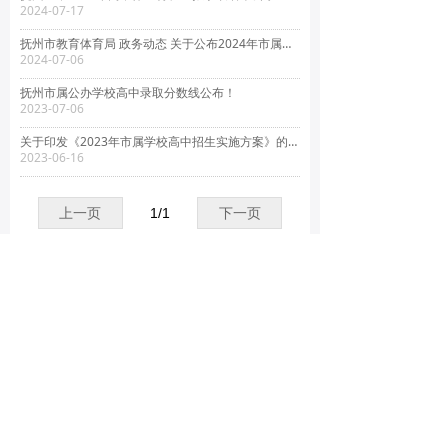
2024-07-17
抚州市教育体育局 政务动态 关于公布2024年市属公办学校高中录取分数线及全市普通高中录取最低控制分数线的通知
2024-07-06
抚州市属公办学校高中录取分数线公布！
2023-07-06
关于印发《2023年市属学校高中招生实施方案》的通知
2023-06-16
上一页
1
/
1
下一页
电话：0794-7892786
E-mail：admin@fzyz.org
邮编：344000
地址：江西抚州市大公路195号
版权所有 © 抚州市第一中学
赣ICP备10001313号-1
赣ICP备10001313号-1